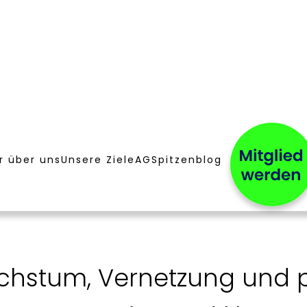
r über uns
Unsere Ziele
AG
Spitzenblog
chstum, Vernetzung und po