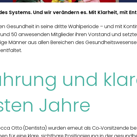
l des Systems. Und wir verändern es. Mit Klarheit, mit E
uen Gesundheit in seine dritte Wahlperiode – und mit Konti
 rund 50 anwesenden Mitglieder ihren Vorstand und setzten
ige Männer aus allen Bereichen des Gesundheitswesensen
entfaltet.
ührung und klar
sten Jahre
ca Otto (Dentista) wurden erneut als Co‑Vorsitzende best
ür eine klare, sichtbare Positionierung in der gesundhei