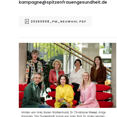
kampagne@spitzenfrauengesundheit.de
20260508_PM_NEUWAHL.PDF
Hinten von links: Karen Walkenhorst, Dr. Christiane Wessel, Antje
Kapinsky, Tilly Duderstadt Vorne von links: Prof. Dr. Anke Lesinski-