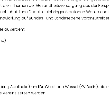
ntralen Themen der Gesundheitsversorgung aus der Perspe
esellschaftliche Debatte einbringen“, betonen Wanke und D
terentwicklung auf Bundes- und Landesebene voranzutreibe
rde außerdem:
und)
)
ring Apotheke) und Dr. Christiane Wessel (KV Berlin), die 
es Vereins setzen werden.